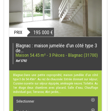
195 000
€
PRIX
Blagnac : maison jumelée d'un côté type 3
de...
Maison 54.45 m² - 3 Pièces - Blagnac (31700)
Ref 5792
Blagnac.Dans une petite copropriété, maison jumélée d'un côté
type 3 de 54.45m². Au rez de chaussée: Entrée donnant sur séjour;
Cuisine ouverte sur séjour équipée, aménagée neuve; Toilette. Au
1er étage deux chambres avec placard; Salle d'eau; Chauffage
individuel gaz; Terrasse; Abri jardin;...
Sélectionner