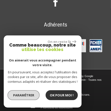
Adhérents
On en reste là
Comme beaucoup, notre site
utilise les cookies
On aimerait vous accompagner pendant
votre visite.
En poursuivant, vous acceptez l'utilisation des
© 2026 | Tous droits réservés | Traduction powered by Google
cookies par ce site, afin de vous proposer des
Plan du site
-
Mentions légales
-
Nos honoraires
-
Liens
-
Admin
-
Toutes nos
contenus adaptés et réaliser des statistiques !
annonces
Site internet compatible multi-supports,
PARAMÉTRER
OK POUR MOI !
un seul site adaptable à tous les types d'écrans.